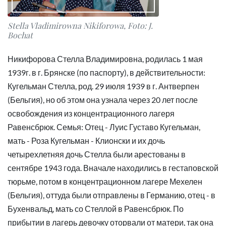
Stella Vladimirowna Nikiforowa, Foto: J.
Bochat
Никифорова Стелла Владимировна, родилась 1 мая
1939г. в г. Брянске (по паспорту), в действительности:
Кугельман Стелла, род. 29 июля 1939 в г. Антверпен
(Бельгия), но об этом она узнала через 20 лет после
освобождения из концентрационного лагеря
Равенсбрюк. Семья: Отец - Луис Густаво Кугельман,
мать - Роза Кугельман - Клионски и их дочь
четырехлетняя дочь Стелла были арестованы в
сентябре 1943 года. Вначале находились в гестаповской
тюрьме, потом в концентрационном лагере Мехелен
(Бельгия), оттуда были отправлены в Германию, отец - в
Бухенвальд, мать со Стеллой в Равенсбрюк. По
прибытии в лагерь девочку оторвали от матери, так она