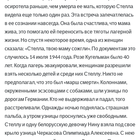
осиротела раньше, чем умерла ее мать, которую Стелла
видела еще только один раз. Эта встреча запечатлелась
в ее сознании навсегда. Она была счастлива, что мама
жива, это помогало ей переносить все тяготы лагерной
жизни. Но спустя некоторое время, одна из женщин
сказала: «Стелла, твою маму сожгли». По документам это
случилось 14 июля 1944 года. Розе Кугельман было 40
лет. Когда лагерь эвакуировали, женщинам разрешили
взять несколько детей и среди них Стеллу. Никто не
предполагал, что это был «марш смерти». Колоннами,
окруженными эсэсовцами с собаками, шли узницы по
дорогам Германии. Кто не выдерживал и падал, того
расстреливали. Однажды ночью поднялась страшная
пальба, а утром узницы проснулись уже свободными.
Стеллу и одну белорусскую девочку Нину взяла под свое
крыло узница Черкасова Олимпиада Алексеевна. С нею