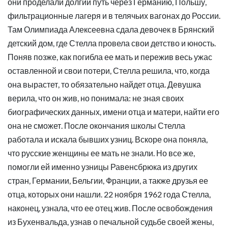
они проделали долгий путь через Германию, Польшу,
фильтрационные лагеря и в телячьих вагонах до России.
Там Олимпиада Алексеевна сдала девочек в Брянский
детский дом, где Стелла провела свои детство и юность.
Поняв позже, как погибла ее мать и пережив весь ужас
оставленной и свои потери, Стелла решила, что, когда
она вырастет, то обязательно найдет отца. Девушка
верила, что он жив, но понимала: не зная своих
биографических данных, имени отца и матери, найти его
она не сможет. После окончания школы Стелла
работала и искала бывших узниц. Вскоре она поняла,
что русские женщины ее мать не знали. Но все же,
помогли ей именно узницы Равенсбрюка из других
стран, Германии, Бельгии, Франции, а также друзья ее
отца, которых они нашли. 22 ноября 1962 года Стелла,
наконец, узнала, что ее отец жив. После освобождения
из Бухенвальда, узнав о печальной судьбе своей жены,