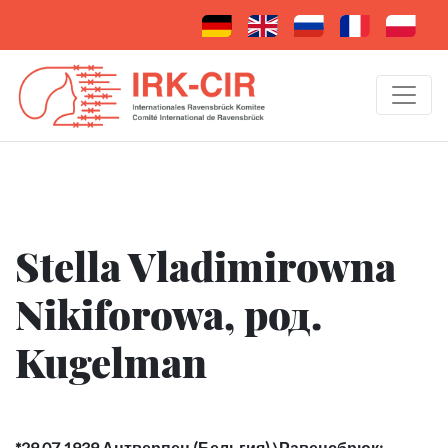
Stella Vladimirowna
Nikiforowa, род.
Kugelman
*29.07.1939 Антверпен (Бельгия) \Равенсбрюк: