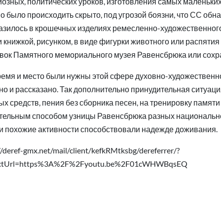
иозных, политических уроков, изготовления самых маленьких
о было происходить скрыто, под угрозой боязни, что СС обна
азилось в крошечных изделиях ремесленно-художественног
и книжкой, рисунком, в виде фигурки животного или распятия
вок Памятного мемориального музея Равенсбрюка или сохра
ремя и место были нужны этой сфере духовно-художественно
но и рассказано. Так дополнительно принудительная ситуац
ых средств, пения без сборника песен, на тренировку памяти
тельным способом узницы Равенсбрюка разных национальнос
 и похожие активности способствовали надежде доживания.
//deref-gmx.net/mail/client/kefkRMtksbg/dereferrer/?
ectUrl=https%3A%2F%2Fyoutu.be%2F01cWHWBqsEQ