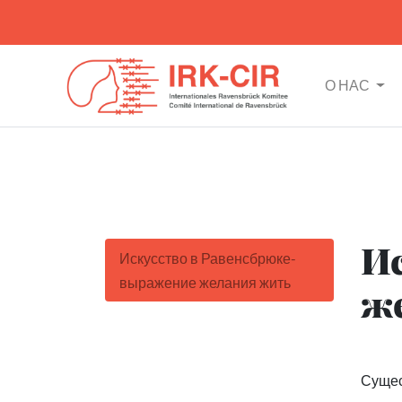
О НАС
Ис
Искусство в Равенсбрюке-
выражение желания жить
ж
Сущес