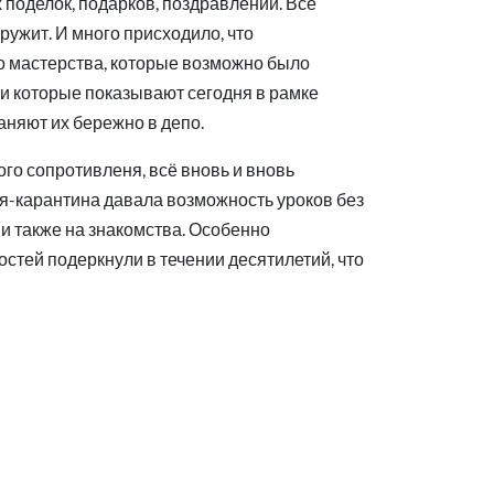
 поделок, подарков, поздравлений. Всё
ружит. И много присходило, что
о мастерства, которые возможно было
 и которые показывают сегодня в рамке
няют их бережно в депо.
го сопротивленя, всё вновь и вновь
ия-карантина давала возможность уроков без
 и также на знакомства. Особенно
тей подеркнули в течении десятилетий, что