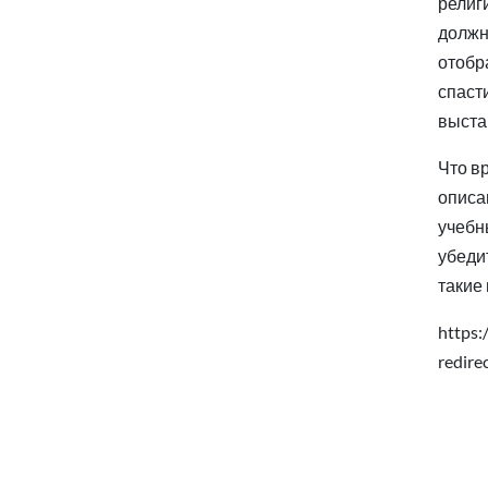
религ
должн
отобр
спаст
выста
Что в
описа
учебн
убеди
такие
https:
redir