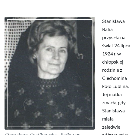
Stanisława
Bafia
przyszła na
świat 24 lipca
1924 r. w
chłopskiej
rodzinie z
Ciechomina
koło Lublina.
Jej matka
zmarła, gdy
Stanisława
miała
zaledwie
Stanisława Czaijkowska- Bafia 1974,
półtora roku.