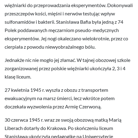
więźniarki do przeprowadzania eksperymentów. Dokonywali
przeszczepów kości, mięśni i nerwów testując wpływ
sulfonamidów i bakterii. Stanisława Bafia była jedną z 74
Polek poddawanych męczarniom pseudo-medycznych
eksperymentów. Jej nogi okaleczano wielokrotnie, przez co
cierpiała z powodu niewyobrażalnego bólu.
Jednakże nic nie mogło jej złamać. W tajnej obozowej szkole
zorganizowanej przez polskie więźniarki ukończyła 2, 3 i 4
klasę liceum.
27 kwietnia 1945 r. wyszła z obozu z transportem
ewakuacyjnym na marsz śmierci, lecz wkrótce potem
doczekała wyzwolenia przez Armię Czerwoną.
30 czerwca 1945 r. wraz ze swoją obozową matką Marią
Liberach dotarły do Krakowa. Po skończeniu liceum
Stanisława ukończyła pedagogikę na Uniwersytecie