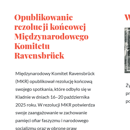
Opublikowanie
W
rezolucji końcowej
Międzynarodowego
Komitetu
Ravensbrück
Międzynarodowy Komitet Ravensbrück
(MKR) opublikował rezolucję końcową
Ży
swojego spotkania, które odbyło się w
pr
Kladnie w dniach 16–20 października
p
2025 roku. W rezolucji MKR potwierdza
swoje zaangażowanie w zachowanie
pamięci ofiar faszyzmu i narodowego
socjalizmu oraz w obronę praw