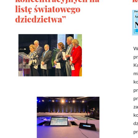
listę światowego
dziedzictwa”
W 
p
K
mi
ko
pr
pr
za
ko
dz
pr