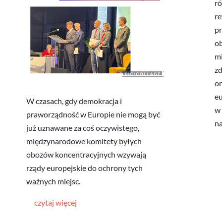
ró
re
pr
ob
mi
zd
or
eu
W czasach, gdy demokracja i
w 
praworządność w Europie nie mogą być
na
już uznawane za coś oczywistego,
międzynarodowe komitety byłych
obozów koncentracyjnych wzywają
rządy europejskie do ochrony tych
ważnych miejsc.
czytaj więcej