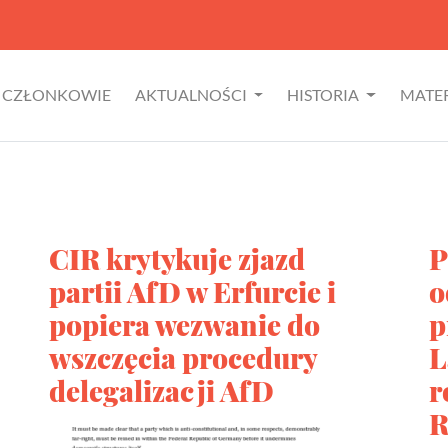
CZŁONKOWIE
AKTUALNOŚCI
HISTORIA
MATE
CIR krytykuje zjazd
P
partii AfD w Erfurcie i
o
popiera wezwanie do
p
wszczęcia procedury
L
delegalizacji AfD
r
R