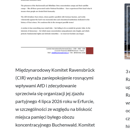
Międzynarodowy Komitet Ravensbrück
3 
(CIR) wyraża zaniepokojenie rosnącymi
R
wpływami AfD i zdecydowanie
up
sprzeciwia się organizacji jej zjazdu
Ra
partyjnego 4 lipca 2026 roku w Erfurcie,
ws
w szczególności ze względu na bliskość
od
miejsca pamięci byłego obozu
cz
koncentracyjnego Buchenwald. Komitet
hi