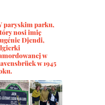
 paryskim parku,
tóry nosi imię
ugénie Djendi,
lgierki
amordowanej w
avensbrück w 1945
oku.