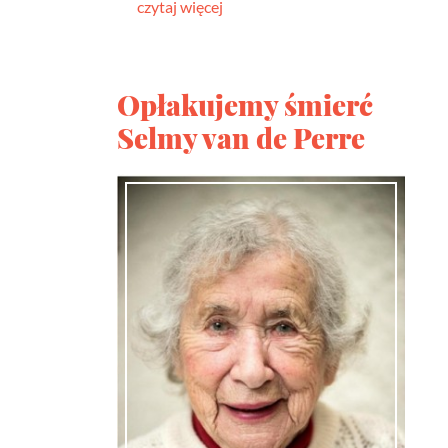
czytaj więcej
Opłakujemy śmierć
Selmy van de Perre