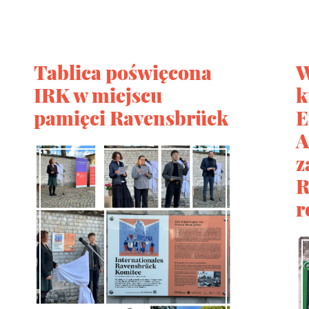
Tablica poświęcona
W
IRK w miejscu
k
pamięci Ravensbrück
E
A
z
R
r