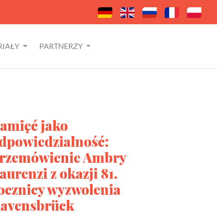
RIAŁY
PARTNERZY
amięć jako
dpowiedzialność:
rzemówienie Ambry
aurenzi z okazji 81.
ocznicy wyzwolenia
avensbrück