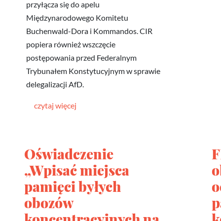
przyłącza się do apelu
Międzynarodowego Komitetu
Buchenwald-Dora i Kommandos. CIR
popiera również wszczęcie
postępowania przed Federalnym
Trybunałem Konstytucyjnym w sprawie
delegalizacji AfD.
czytaj więcej
Oświadczenie
F
„Wpisać miejsca
o
pamięci byłych
o
obozów
p
koncentracyjnych na
k