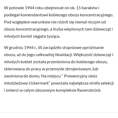
W potowie 1944 roku obejmovat on ok. 15 baraków i
podlegał komendantowi kobiecego obozu koncentracyjnego.
Pod względem warunków nie różnit się niemal niczym od
obozu koncentracyjnego, a liszba więzionych tam dziewcząt i
młodych koniet sięgata tysiąca.
W grudniu 1944 r., SS zarządziło stopniowe opróżnianie
obozu, aż do jego całkowitej likwidacji. Większość dziewcząt i
młodych kobiet została przeniesiona do kobiecego obozu,
skierowana do pracy w przemyśle zbrojeniowym, lub
zwolniona do domu. Na miejscu “ Prewencyjny obóz
młodzieźowy Uckermark” powstała największa strefa selekcji
i śmierci w całym obozowym kompleksie Ravensbrück.