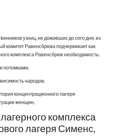
енников узниц, не доживших до сего дня, из
ый комитет Равенсбрюка подчеркивает как
ьного комплекса Равенсбрюк необходимость:
и потомками,
ависимость народов,
тория концентрационного лагеря
итуации женщин,
 лагерного комплекса
дового лагеря Сименс,