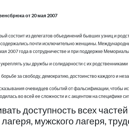
енсбрюка от 20 мая 2007
й состоит из делегатов объединений бывших узниц и родств
е содержались почти исключительно женщины. Международн
 мая 2007 года в сотрудничестве и при поддержке Мемориал
 укреплять узы дружбы и солидарности с их родственниками 
 борьбе за свободу, демократию, достоинство каждого и нез
сказывания очевидцев событий от фальсификации, чтобы ис
дилась во всей ее сложности и с акцентом на специфике с
ивать доступность всех частей
лагеря, мужского лагеря, тру