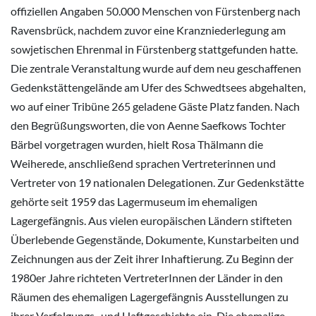
offiziellen Angaben 50.000 Menschen von Fürstenberg nach
Ravensbrück, nachdem zuvor eine Kranzniederlegung am
sowjetischen Ehrenmal in Fürstenberg stattgefunden hatte.
Die zentrale Veranstaltung wurde auf dem neu geschaffenen
Gedenkstättengelände am Ufer des Schwedtsees abgehalten,
wo auf einer Tribüne 265 geladene Gäste Platz fanden. Nach
den Begrüßungsworten, die von Aenne Saefkows Tochter
Bärbel vorgetragen wurden, hielt Rosa Thälmann die
Weiherede, anschließend sprachen Vertreterinnen und
Vertreter von 19 nationalen Delegationen. Zur Gedenkstätte
gehörte seit 1959 das Lagermuseum im ehemaligen
Lagergefängnis. Aus vielen europäischen Ländern stifteten
Überlebende Gegenstände, Dokumente, Kunstarbeiten und
Zeichnungen aus der Zeit ihrer Inhaftierung. Zu Beginn der
1980er Jahre richteten VertreterInnen der Länder in den
Räumen des ehemaligen Lagergefängnis Ausstellungen zu
ihrer Verfolgungs- und Haftgeschichte ein. Die ehemalige