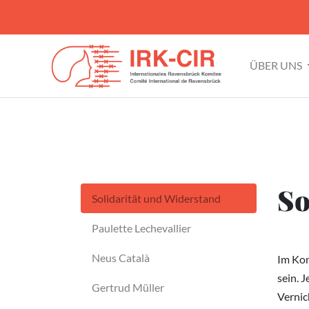
ÜBER UNS
So
Solidarität und Widerstand
Paulette Lechevallier
Neus Català
Im Kon
sein. 
Gertrud Müller
Vernic