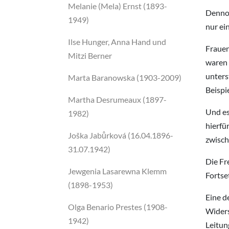
Melanie (Mela) Ernst (1893-
Dennoc
1949)
nur ei
Ilse Hunger, Anna Hand und
Frauen
Mitzi Berner
waren 
unters
Marta Baranowska (1903-2009)
Beispi
Martha Desrumeaux (1897-
Und es
1982)
hierfü
Joška Jabůrková (16.04.1896-
zwisch
31.07.1942)
Die Fr
Jewgenia Lasarewna Klemm
Fortse
(1898-1953)
Eine d
Olga Benario Prestes (1908-
Widers
1942)
Leitun