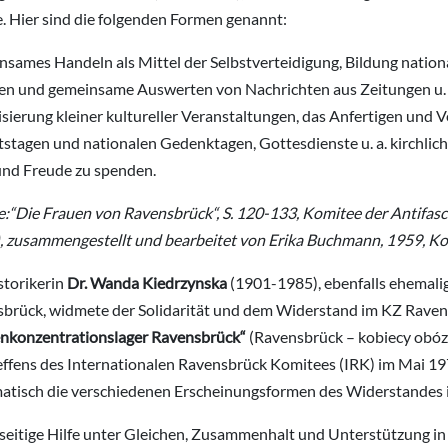
. Hier sind die folgenden Formen genannt:
sames Handeln als Mittel der Selbstverteidigung, Bildung nation
en und gemeinsame Auswerten von Nachrichten aus Zeitungen u. a.
sierung kleiner kultureller Veranstaltungen, das Anfertigen und 
stagen und nationalen Gedenktagen, Gottesdienste u. a. kirchliche 
und Freude zu spenden.
e:“Die Frauen von Ravensbrück“, S. 120-133, Komitee der Antifa
), zusammengestellt und bearbeitet von Erika Buchmann, 1959, Ko
storikerin
Dr. Wanda Kiedrzynska
(1901-1985), ebenfalls ehemali
brück, widmete der Solidarität und dem Widerstand im KZ Ravens
nkonzentrationslager Ravensbrück“
(Ravensbrück – kobiecy obóz 
effens des Internationalen Ravensbrück Komitees (IRK) im Mai 197
atisch die verschiedenen Erscheinungsformen des Widerstandes 
eitige Hilfe unter Gleichen, Zusammenhalt und Unterstützung in