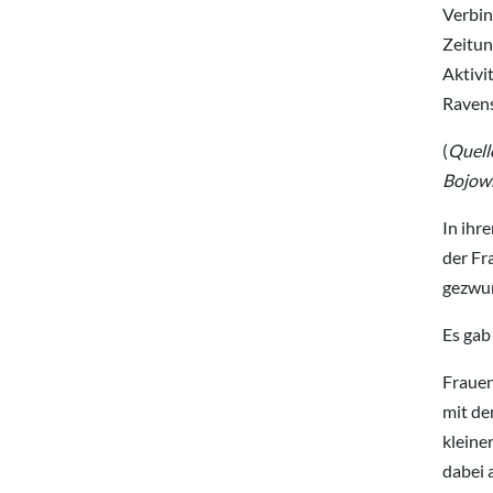
Verbin
Zeitun
Aktivi
Ravens
(
Quell
Bojown
In ihr
der Fr
gezwu
Es gab
Frauen
mit de
kleine
dabei 