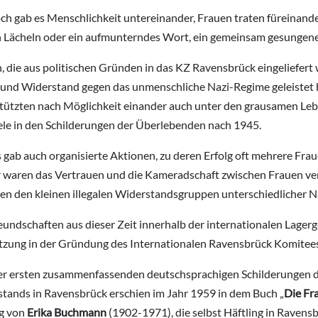
h gab es Menschlichkeit untereinander, Frauen traten füreinande
n Lächeln oder ein aufmunterndes Wort, ein gemeinsam gesungenes
, die aus politischen Gründen in das KZ Ravensbrück eingeliefert 
und Widerstand gegen das unmenschliche Nazi-Regime geleistet ha
tützten nach Möglichkeit einander auch unter den grausamen Le
ele in den Schilderungen der Überlebenden nach 1945.
 gab auch organisierte Aktionen, zu deren Erfolg oft mehrere Fra
r waren das Vertrauen und die Kameradschaft zwischen Frauen ve
en den kleinen illegalen Widerstandsgruppen unterschiedlicher Na
eundschaften aus dieser Zeit innerhalb der internationalen Lager
tzung in der Gründung des Internationalen Ravensbrück Komitee
er ersten zusammenfassenden deutschsprachigen Schilderungen d
tands in Ravensbrück erschien im Jahr 1959 in dem Buch „
Die Fr
g von
Erika Buchmann
(1902-1971), die selbst Häftling in Ravens