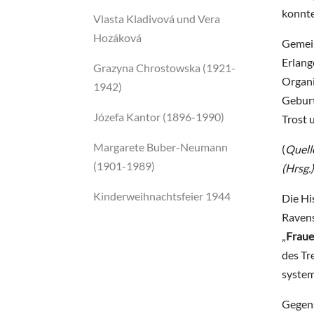
konnte
Vlasta Kladivová und Vera
Hozáková
Gemein
Erlang
Grazyna Chrostowska (1921-
Organi
1942)
Geburt
Józefa Kantor (1896-1990)
Trost 
Margarete Buber-Neumann
(
Quell
(1901-1989)
(Hrsg.
Kinderweihnachtsfeier 1944
Die Hi
Ravens
„
Fraue
des Tr
system
Gegens