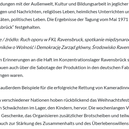
dungen mit der Außenwelt, Kultur und Bildungsarbeit in jegliche
gen und Nachrichten, religiöses Leben, heimliches Unterrichten un
täten, politisches Leben. Die Ergebnisse der Tagung vom Mai 1971
brück“ festgehalten.
e / źródło: Ruch oporu w FKL Ravensbruck, spotkanie międzynarod
ików o Wolność i Demokrację Zarząd główny, Środowisko Ravens
en Erinnerungen an die Haft im Konzentrationslager Ravensbrück s
auen auch über die Sabotage der Produktion in den deutschen Fabr
ngen waren.
 außerdem Beispiele für die erfolgreiche Rettung von Kameradin
 verschiedener Nationen hoben rückblickend das Weihnachtsfest 1
n Schwächsten im Lager, den Kindern, hervor. Die wochenlangen Vo
r Geschenke, das Organisieren zusätzlicher Brotscheiben und teilw
auch zur Stärkung des Zusammenhalts und des Überlebenswillens d